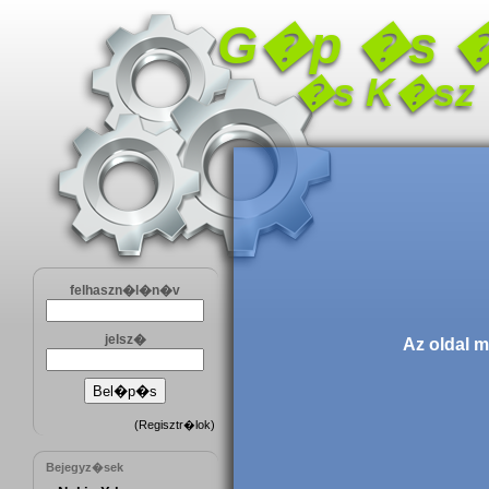
G�p �s 
�s K�sz
felhaszn�l�n�v
jelsz�
Az oldal 
(
Regisztr�lok
)
Bejegyz�sek