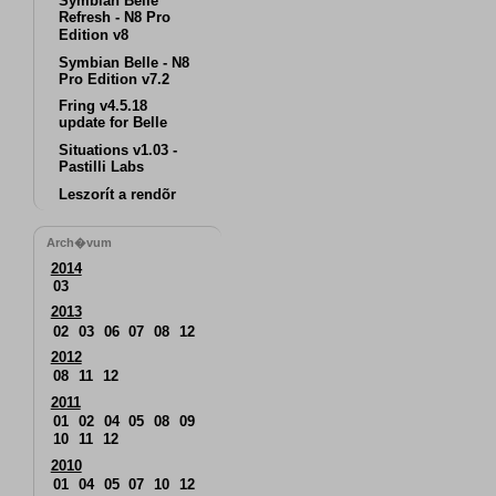
Symbian Belle
Refresh - N8 Pro
Edition v8
Symbian Belle - N8
Pro Edition v7.2
Fring v4.5.18
update for Belle
Situations v1.03 -
Pastilli Labs
Leszorít a rendõr
Arch�vum
2014
03
2013
02
03
06
07
08
12
2012
08
11
12
2011
01
02
04
05
08
09
10
11
12
2010
01
04
05
07
10
12