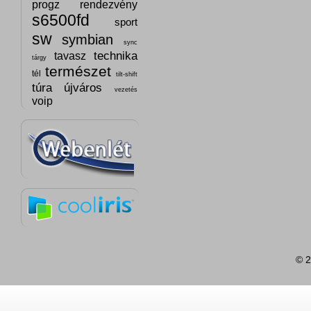
progz
rendezvény
s6500fd
sport
sw
symbian
sync
technika
tavasz
tárgy
természet
tél
tilt-shift
túra
újváros
vezetés
voip
© 2