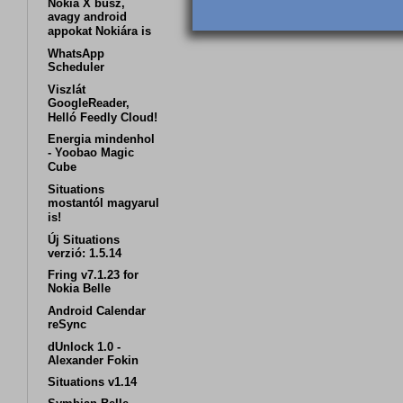
Nokia X busz,
avagy android
appokat Nokiára is
WhatsApp
Scheduler
Viszlát
GoogleReader,
Helló Feedly Cloud!
Energia mindenhol
- Yoobao Magic
Cube
Situations
mostantól magyarul
is!
Új Situations
verzió: 1.5.14
Fring v7.1.23 for
Nokia Belle
Android Calendar
reSync
dUnlock 1.0 -
Alexander Fokin
Situations v1.14