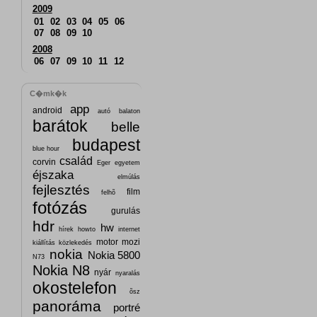
2009
01
02
03
04
05
06
07
08
09
10
2008
06
07
09
10
11
12
C�mk�k
app
android
autó
balaton
barátok
belle
budapest
blue hour
család
corvin
Eger
egyetem
éjszaka
elmúlás
fejlesztés
film
felhõ
fotózás
gurulás
hdr
hw
hírek
howto
internet
motor
mozi
kiállítás
közlekedés
nokia
Nokia 5800
N73
Nokia N8
nyár
nyaralás
okostelefon
õsz
panoráma
portré